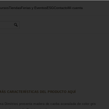
ursos
Tiendas
Ferias y Eventos
ESG
Contacto
Mi cuenta
ÁS CARACTERÍSTICAS DEL PRODUCTO AQUÍ
a Dimitrios presenta madera de caoba acanalada de color gris