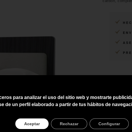
carbón, complem
HEC
ENV
ASE
PRE
ceros para analizar el uso del sitio web y mostrarte publici
se de un perfil elaborado a partir de tus hábitos de navegac
Aceptar
Rechazar
Configurar