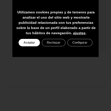
HECHO A MANO POR HÁBILES
Utilizamos cookies propias y de terceros para
ARTESANOS
analizar el uso del sitio web y mostrarte
ENVÍO A TODA CANARIAS
publicidad relacionada con tus preferencias
sobre la base de un perfil elaborado a partir de
ASESORAMIENTO PERSONAL
tus hábitos de navegación.
ajustes
.
PRECIO DEL PRODUCTO NO INCLUYE
Aceptar
Rechazar
Configurar
IGIC