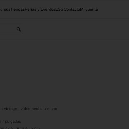
ursos
Tiendas
Ferias y Eventos
ESG
Contacto
Mi cuenta
n vintage | vidrio hecho a mano
m /
pulgadas
ho 42,5 | Alto 48,5 cm.