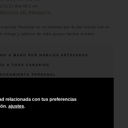
o 51,5 | Alto 60,5 cm.
RÍSTICAS DEL PRODUCTO
sa auxiliar Niemeyer es un hermoso par de dos mesas con un
n vintage y tableros de vidrio grueso hechos a mano
HO A MANO POR HÁBILES ARTESANOS
ÍO A TODA CANARIAS
SORAMIENTO PERSONAL
CIO DEL PRODUCTO NO INCLUYE IGIC
dad relacionada con tus preferencias
ión.
ajustes
.