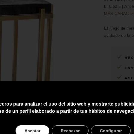
L: L.62,5 | Anch
MÁS CARACTE
El juego de me
acabado de lató
HEC
ENV
ASE
PRE
ceros para analizar el uso del sitio web y mostrarte publici
se de un perfil elaborado a partir de tus hábitos de navegac
Aceptar
Rechazar
Configurar