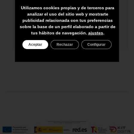
ARTESANOS
Utilizamos cookies propias y de terceros para
ENVÍO A TODA CANARIAS
analizar el uso del sitio web y mostrarte
publicidad relacionada con tus preferencias
ASESORAMIENTO PERSONAL
sobre la base de un perfil elaborado a partir de
tus hábitos de navegación.
ajustes
.
PRECIO DEL PRODUCTO NO INCLUYE
IGIC
Aceptar
Rechazar
Configurar