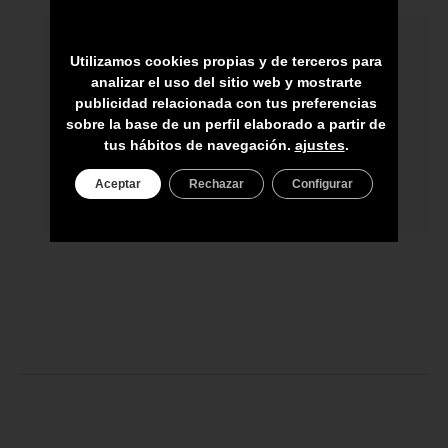
HECHO A MANO POR HÁBILES
Utilizamos cookies propias y de terceros para
ARTESANOS
analizar el uso del sitio web y mostrarte
publicidad relacionada con tus preferencias
ENVÍO A TODA CANARIAS
sobre la base de un perfil elaborado a partir de
tus hábitos de navegación.
ajustes
.
ASESORAMIENTO PERSONAL
PRECIO DEL PRODUCTO NO INCLUYE
Aceptar
Rechazar
Configurar
IGIC