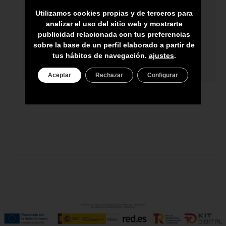
ARTESANOS
Utilizamos cookies propias y de terceros para
ENVÍO A TODA CANARIAS
analizar el uso del sitio web y mostrarte
publicidad relacionada con tus preferencias
ASESORAMIENTO PERSONAL
sobre la base de un perfil elaborado a partir de
tus hábitos de navegación.
ajustes
.
PRECIO DEL PRODUCTO NO INCLUYE
IGIC
Aceptar
Rechazar
Configurar