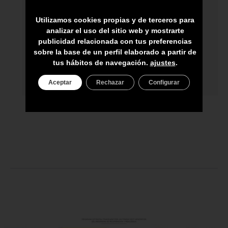
HECHO A MANO POR HÁBILES
ARTESANOS
Utilizamos cookies propias y de terceros para
analizar el uso del sitio web y mostrarte
ENVÍO A TODA CANARIAS
publicidad relacionada con tus preferencias
sobre la base de un perfil elaborado a partir de
ASESORAMIENTO PERSONAL
tus hábitos de navegación.
ajustes
.
PRECIO DEL PRODUCTO NO INCLUYE
IGIC
Aceptar
Rechazar
Configurar