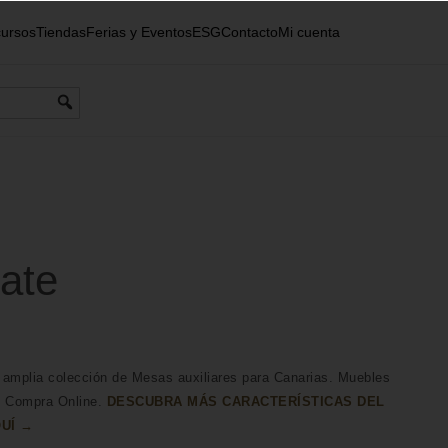
ursos
Tiendas
Ferias y Eventos
ESG
Contacto
Mi cuenta
ate
amplia colección de Mesas auxiliares para Canarias. Muebles
n Compra Online.
DESCUBRA MÁS CARACTERÍSTICAS DEL
UÍ →