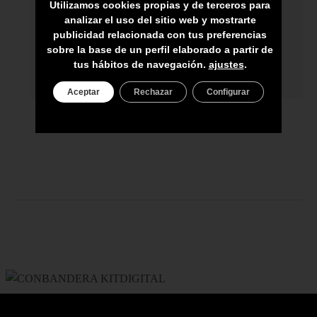
Utilizamos cookies propias y de terceros para
ENVÍO A TODA CANARIAS
analizar el uso del sitio web y mostrarte
publicidad relacionada con tus preferencias
ASESORAMIENTO PERSONAL
sobre la base de un perfil elaborado a partir de
PRECIO DEL PRODUCTO NO INCLUYE
tus hábitos de navegación.
ajustes
.
IGIC
Aceptar
Rechazar
Configurar