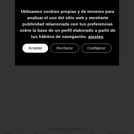
HECHO A MANO POR HÁBILES
ARTESANOS
Utilizamos cookies propias y de terceros para
analizar el uso del sitio web y mostrarte
ENVÍO A TODA CANARIAS
publicidad relacionada con tus preferencias
sobre la base de un perfil elaborado a partir de
ASESORAMIENTO PERSONAL
tus hábitos de navegación.
ajustes
.
PRECIO DEL PRODUCTO NO INCLUYE
IGIC
Aceptar
Rechazar
Configurar