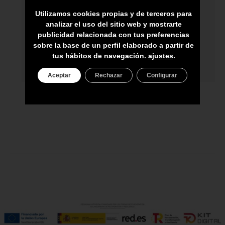
ARTESANOS
Utilizamos cookies propias y de terceros para
ENVÍO A TODA CANARIAS
analizar el uso del sitio web y mostrarte
publicidad relacionada con tus preferencias
ASESORAMIENTO PERSONAL
sobre la base de un perfil elaborado a partir de
tus hábitos de navegación.
ajustes
.
PRECIO DEL PRODUCTO NO INCLUYE
IGIC
Aceptar
Rechazar
Configurar