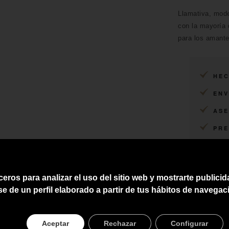
Llamativa, mode
con la mayoría 
para los amant
HEC
ENV
ASE
PRE
ceros para analizar el uso del sitio web y mostrarte publici
se de un perfil elaborado a partir de tus hábitos de navegac
Aceptar
Rechazar
Configurar