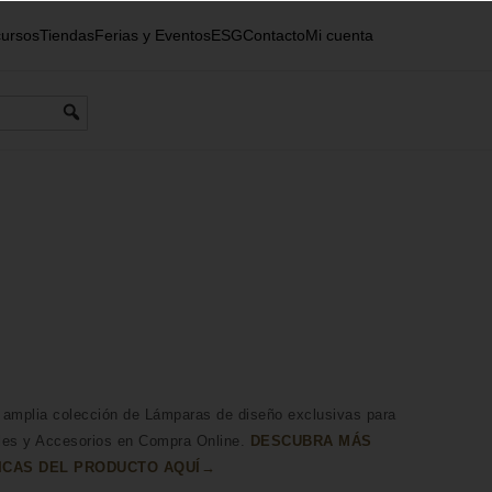
ursos
Tiendas
Ferias y Eventos
ESG
Contacto
Mi cuenta
 amplia colección de Lámparas de diseño exclusivas para
les y Accesorios en Compra Online.
DESCUBRA MÁS
ICAS DEL PRODUCTO AQUÍ→