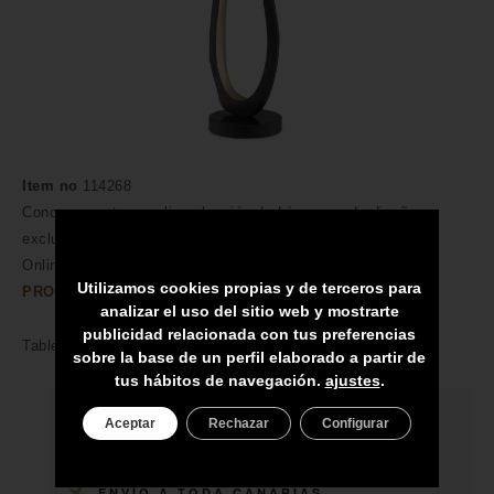
Item no
114268
Conoce nuestra amplia colección de Lámparas de diseño
exclusivas para Canarias. Muebles y Accesorios en Compra
Online.
DESCUBRA MÁS CARACTERÍSTICAS DEL
Utilizamos cookies propias y de terceros para
PRODUCTO AQUÍ→
analizar el uso del sitio web y mostrarte
publicidad relacionada con tus preferencias
Table Lamp Kilian incl shade
sobre la base de un perfil elaborado a partir de
tus hábitos de navegación.
ajustes
.
Aceptar
Rechazar
Configurar
HECHO A MANO POR HÁBILES
ARTESANOS
ENVÍO A TODA CANARIAS