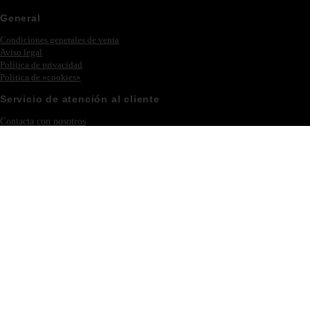
General
Condiciones generales de venta
Aviso legal
Política de privacidad
Política de «cookies»
Servicio de atención al cliente
Contacta con nosotros
Ferias y eventos
Iniciar sesión – Registrarse
Colección
Novedades
Philipp Plein
Muebles
Iluminación
Nuestra empresa
Acerca de Eichholtz
Villa Acacia