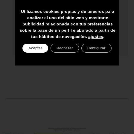
HECHO A MANO POR HÁBILES
ARTESANOS
Utilizamos cookies propias y de terceros para
analizar el uso del sitio web y mostrarte
ENVÍO A TODA CANARIAS
publicidad relacionada con tus preferencias
sobre la base de un perfil elaborado a partir de
ASESORAMIENTO PERSONAL
tus hábitos de navegación.
ajustes
.
PRECIO DEL PRODUCTO NO INCLUYE
IGIC
Aceptar
Rechazar
Configurar