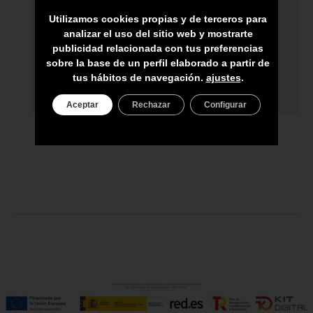
ARTESANOS
Utilizamos cookies propias y de terceros para
ENVÍO A TODA CANARIAS
analizar el uso del sitio web y mostrarte
publicidad relacionada con tus preferencias
ASESORAMIENTO PERSONAL
sobre la base de un perfil elaborado a partir de
tus hábitos de navegación.
ajustes
.
PRECIO DEL PRODUCTO NO INCLUYE
IGIC
Aceptar
Rechazar
Configurar