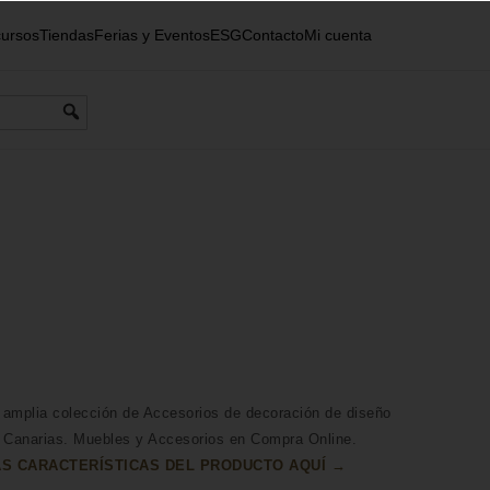
ursos
Tiendas
Ferias y Eventos
ESG
Contacto
Mi cuenta
amplia colección de Accesorios de decoración de diseño
 Canarias. Muebles y Accesorios en Compra Online.
S CARACTERÍSTICAS DEL PRODUCTO AQUÍ →