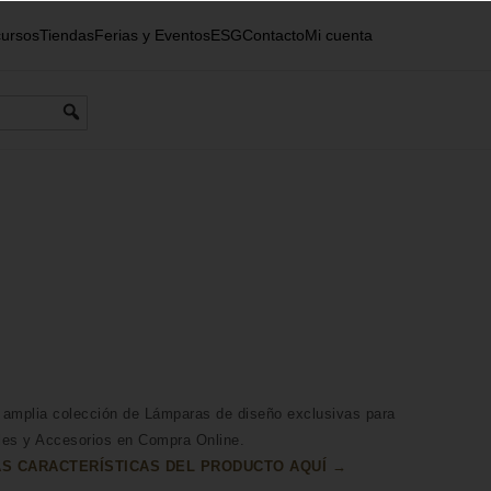
ursos
Tiendas
Ferias y Eventos
ESG
Contacto
Mi cuenta
 amplia colección de Lámparas de diseño exclusivas para
les y Accesorios en Compra Online.
S CARACTERÍSTICAS DEL PRODUCTO AQUÍ →