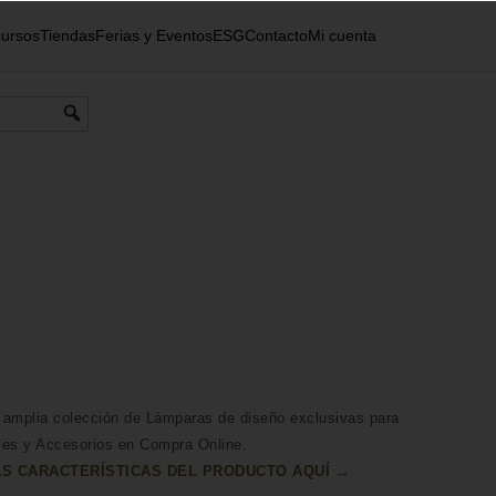
ursos
Tiendas
Ferias y Eventos
ESG
Contacto
Mi cuenta
 amplia colección de Lámparas de diseño exclusivas para
les y Accesorios en Compra Online.
S CARACTERÍSTICAS DEL PRODUCTO AQUÍ →