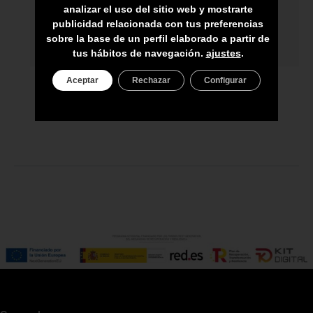
ASESORAMIENTO PERSONAL
analizar el uso del sitio web y mostrarte
publicidad relacionada con tus preferencias
PRECIO DEL PRODUCTO NO INCLUYE
sobre la base de un perfil elaborado a partir de
IGIC
tus hábitos de navegación.
ajustes
.
Aceptar
Rechazar
Configurar