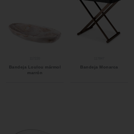
117220
117847
Bandeja Loulou mármol
Bandeja Monarca
marrón