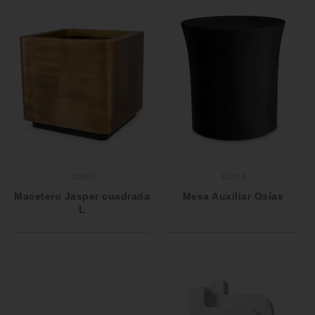
116563
117414
Macetero Jasper cuadrada
Mesa Auxiliar Osías
L