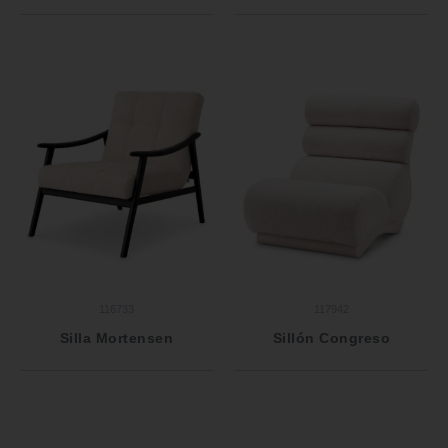
116733
117942
Silla Mortensen
Sillón Congreso