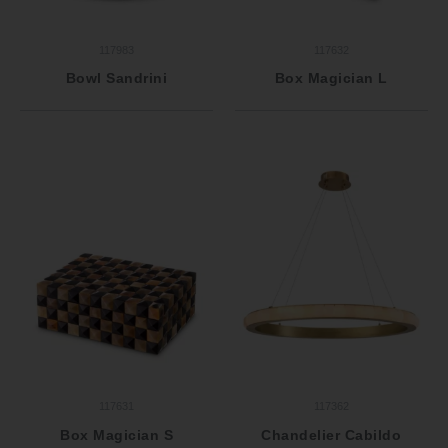
117983
117632
Bowl Sandrini
Box Magician L
117631
117362
Box Magician S
Chandelier Cabildo