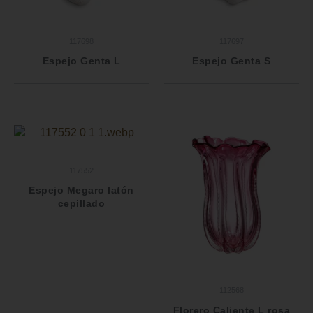
117698
117697
Espejo Genta L
Espejo Genta S
117552
Espejo Megaro latón
cepillado
112568
Florero Caliente L rosa