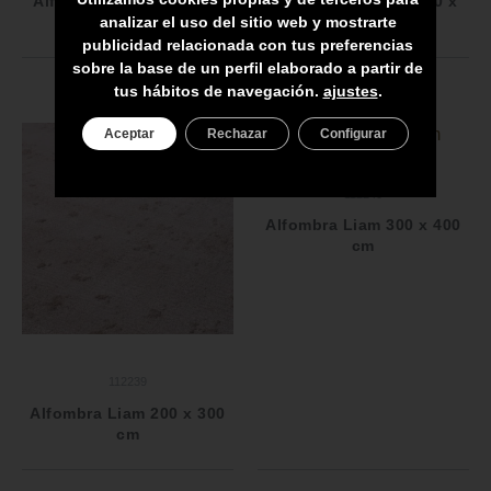
Alfombra La Belle 300 x
Alfombra La Belle 300 x
analizar el uso del sitio web y mostrarte
400 cm
400 cm
publicidad relacionada con tus preferencias
sobre la base de un perfil elaborado a partir de
tus hábitos de navegación.
ajustes
.
Aceptar
Rechazar
Configurar
112240
Alfombra Liam 300 x 400
cm
112239
Alfombra Liam 200 x 300
cm