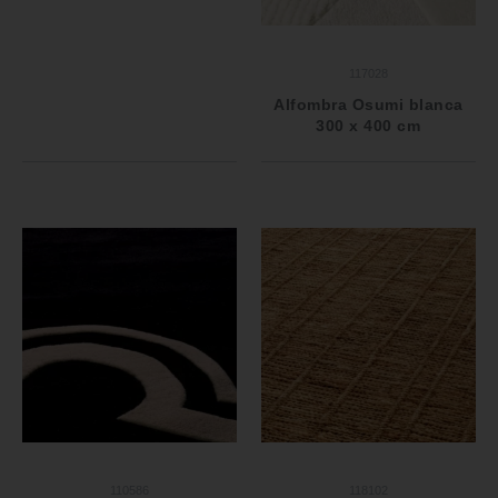
117028
Alfombra Osumi blanca
300 x 400 cm
110586
118102