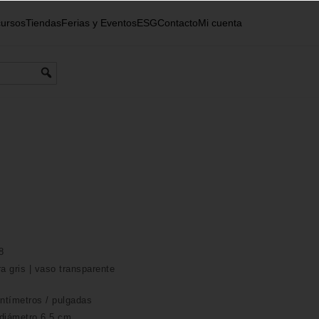
ursos
Tiendas
Ferias y Eventos
ESG
Contacto
Mi cuenta
8
 gris | vaso transparente
ntímetros /
pulgadas
 diámetro 6,5 cm